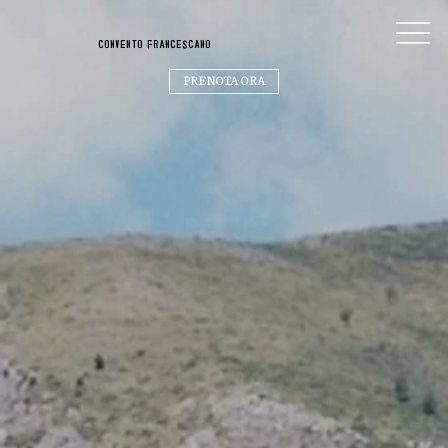
convento franceScano
PRENOTA ORA