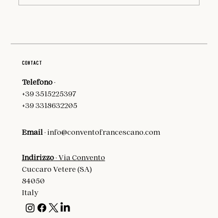
Costa degli Infreschi e della Masseta: Un Viaggio
nell’Incanto del Cilento
Contact
Telefono
·
+39 3515225397
+39 3318632205
Email
·
info@conventofrancescano.com
Indirizzo
· Via Convento
Cuccaro Vetere (SA)
84050
Italy