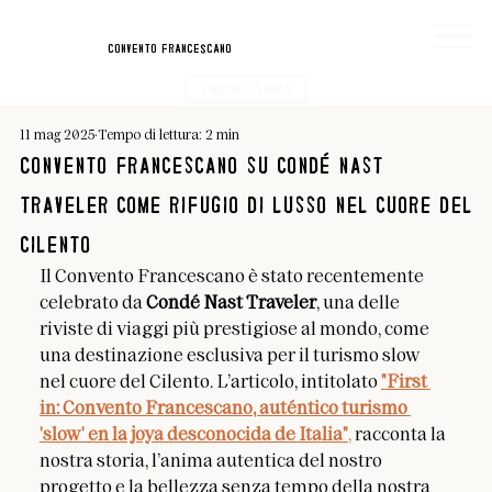
convento franceScano
PRENOTA ORA
11 mag 2025
Tempo di lettura: 2 min
Convento francescano su condé nast
traveler come rifugio di lusso nel cuore del
cilento
Il Convento Francescano è stato recentemente 
celebrato da 
Condé Nast Traveler
, una delle 
riviste di viaggi più prestigiose al mondo, come 
una destinazione esclusiva per il turismo slow 
nel cuore del Cilento. L’articolo, intitolato 
"First 
in: Convento Francescano, auténtico turismo 
'slow' en la joya desconocida de Italia"
,
 racconta la 
nostra storia, l’anima autentica del nostro 
progetto e la bellezza senza tempo della nostra 