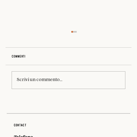
Commenti
Scrivi un commento...
Costa degli Infreschi e della Masseta: Un Viaggio
nell’Incanto del Cilento
Contact